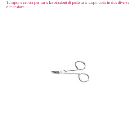
Tampone crosta per varie lavorazioni di pelletteria disponibile in due diverse
Tampone crosta
dimensioni.