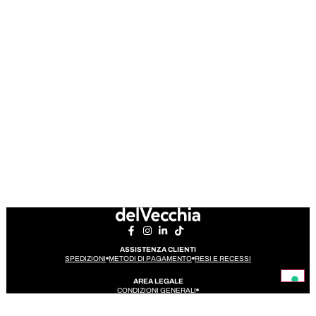
ASSISTENZA CLIENTI
SPEDIZIONI
METODI DI PAGAMENTO
RESI E RECESSI
AREA LEGALE
CONDIZIONI GENERALI
PRIVACY POLICY
(FUNCTION (W,D) {VAR LOADER = FUNCTION () {VAR S =