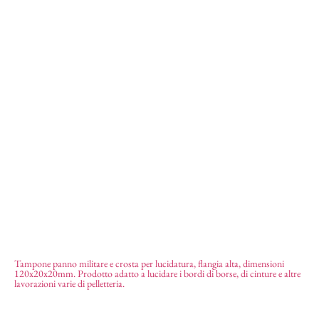
Tampone panno militare e crosta per lucidatura, flangia alta, dimensioni
120x20x20mm. Prodotto adatto a lucidare i bordi di borse, di cinture e altre
Tampone panno crosta flangia alta
21,35
€
lavorazioni varie di pelletteria.