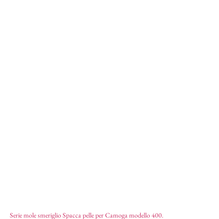
Serie mole smeriglio
26,23
€
Serie mole smeriglio Spacca pelle per Camoga modello 400.