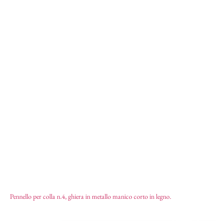
Pennello per colla n.4
1,46
€
Pennello per colla n.4, ghiera in metallo manico corto in legno.