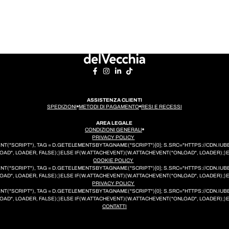
ASSISTENZA CLIENTI
SPEDIZIONI
METODI DI PAGAMENTO
RESI E RECESSI
AREA LEGALE
CONDIZIONI GENERALI
PRIVACY POLICY
EMENT("SCRIPT"), TAG = D.GETELEMENTSBYTAGNAME("SCRIPT")[0]; S.SRC="HTTPS://CDN.
AD", LOADER, FALSE);}ELSE IF(W.ATTACHEVENT){W.ATTACHEVENT("ONLOAD", LOADER);}
COOKIE POLICY
EMENT("SCRIPT"), TAG = D.GETELEMENTSBYTAGNAME("SCRIPT")[0]; S.SRC="HTTPS://CDN.
AD", LOADER, FALSE);}ELSE IF(W.ATTACHEVENT){W.ATTACHEVENT("ONLOAD", LOADER);}
PRIVACY POLICY
EMENT("SCRIPT"), TAG = D.GETELEMENTSBYTAGNAME("SCRIPT")[0]; S.SRC="HTTPS://CDN.
AD", LOADER, FALSE);}ELSE IF(W.ATTACHEVENT){W.ATTACHEVENT("ONLOAD", LOADER);}
CONTATTI