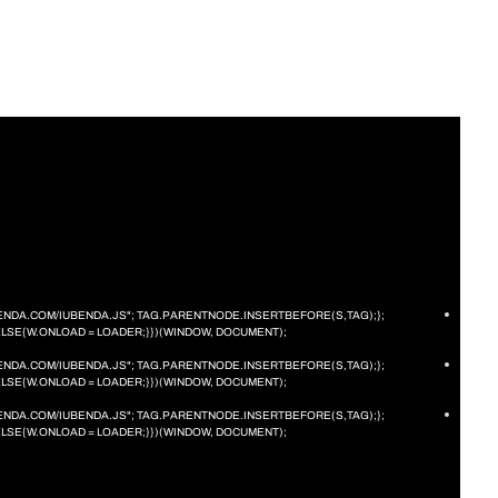
IUBENDA.COM/IUBENDA.JS"; TAG.PARENTNODE.INSERTBEFORE(S,TAG);};
ELSE{W.ONLOAD = LOADER;}})(WINDOW, DOCUMENT);
IUBENDA.COM/IUBENDA.JS"; TAG.PARENTNODE.INSERTBEFORE(S,TAG);};
ELSE{W.ONLOAD = LOADER;}})(WINDOW, DOCUMENT);
IUBENDA.COM/IUBENDA.JS"; TAG.PARENTNODE.INSERTBEFORE(S,TAG);};
ELSE{W.ONLOAD = LOADER;}})(WINDOW, DOCUMENT);