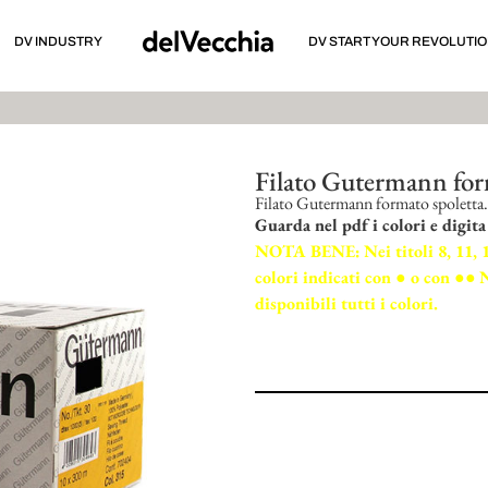
DV INDUSTRY
DV START YOUR REVOLUTI
Filato Gutermann for
Filato Gutermann formato spoletta.
Guarda nel pdf i colori e digita
NOTA BENE:
Nei titoli 8, 11, 
colori indicati con ● o con ●●
N
disponibili tutti i colori.