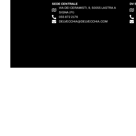
SEDE CENTRALE
DV 
VIA DEI CERAMISTI, 9, 50055 LASTRA A
SIGNA (FI)
055 872 2176
DELVECCHIA@DELVECCHIA.COM