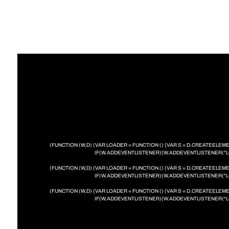
(FUNCTION (W,D) {VAR LOADER = FUNCTION () {VAR S = D.CREATEEL
IF(W.ADDEVENTLISTENER){W.ADDEVENTLISTENER("LO
(FUNCTION (W,D) {VAR LOADER = FUNCTION () {VAR S = D.CREATEEL
IF(W.ADDEVENTLISTENER){W.ADDEVENTLISTENER("LO
(FUNCTION (W,D) {VAR LOADER = FUNCTION () {VAR S = D.CREATEEL
IF(W.ADDEVENTLISTENER){W.ADDEVENTLISTENER("LO