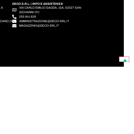
DECO S.R.L. | INFO E ASSISTENZA
A A
VIA CARLO EMILIO GADDA, 15A, 52027 SAN
GIOVANNI (FI)
055 941 626
SCANO.COM
AMMINISTRAZIONE@DECO-SRL.IT
MAGAZZINO@DECO-SRL.IT