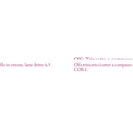
Olfa Trincetto a compasso
filo in ottone, lame dritte 4,5
Olfa trincetto/cutter a compasso
safilo
1,71
€
COB-1.