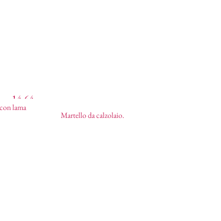
14,64
 con lama
€
Martello da calzolaio
7,93
€
Martello da calzolaio.