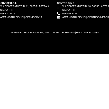
SERVICE S.R.L.
CENTRO DIME
VIA DEI CERAMISTI N. 11, 50055 LASTRA A
VIA DEI CERAMISTI N. 16, 50055 LASTR
SIGNA (FI)
SIGNA (FI)
055 8722176
055 0988087
AMMINISTRAZIONE@SERVICEDV.IT
AMMINISTRAZIONE@CENTRODIMETO
2026© DEL VECCHIA GROUP, TUTTI I DIRITTI RISERVATI | P.IVA 00768370488