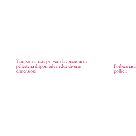
Tampone crosta per varie lavorazioni di
pelletteria disponibile in due diverse
Forbice rasa
Tampone crosta
Forbice ra
dimensioni.
pollici.