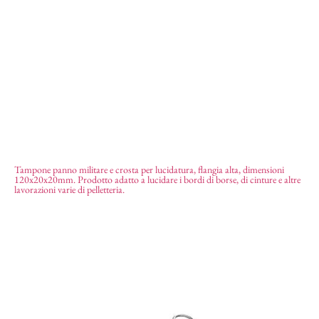
Tampone panno militare e crosta per lucidatura, flangia alta, dimensioni
120x20x20mm. Prodotto adatto a lucidare i bordi di borse, di cinture e altre
Tampone panno crosta flangia alta
21,35
€
lavorazioni varie di pelletteria.