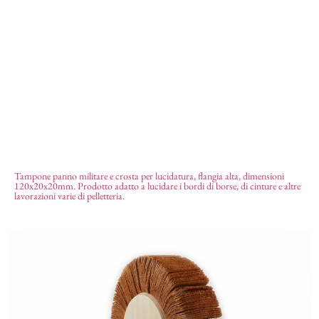
Tampone panno militare e crosta per lucidatura, flangia alta, dimensioni
120x20x20mm. Prodotto adatto a lucidare i bordi di borse, di cinture e altre
Tampone panno crosta flangia alta
21,35
€
lavorazioni varie di pelletteria.