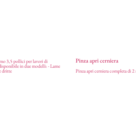
Pinza apri cerniera
mo 3,5 pollici per lavori di
disponibile in due modelli: - Lame
ricamo
 dritte
Pinza apri cerniera completa di 2