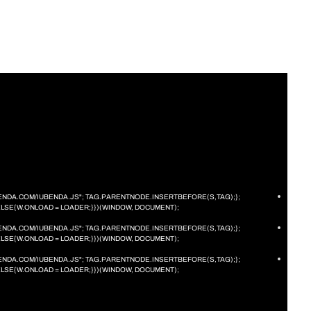
IUBENDA.COM/IUBENDA.JS"; TAG.PARENTNODE.INSERTBEFORE(S,TAG);};
ELSE{W.ONLOAD = LOADER;}})(WINDOW, DOCUMENT);
IUBENDA.COM/IUBENDA.JS"; TAG.PARENTNODE.INSERTBEFORE(S,TAG);};
ELSE{W.ONLOAD = LOADER;}})(WINDOW, DOCUMENT);
IUBENDA.COM/IUBENDA.JS"; TAG.PARENTNODE.INSERTBEFORE(S,TAG);};
ELSE{W.ONLOAD = LOADER;}})(WINDOW, DOCUMENT);