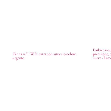
Forbice rica
Penna refill W.R. extra con astuccio colore
precisione, 
Penna refill
0,49
€
Forbice 
argento
curve - Lame