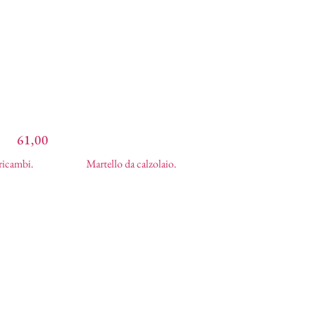
61,00
€
Martello da calzolaio
7,93
€
 ricambi.
Martello da calzolaio.