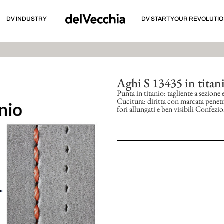
DV INDUSTRY
DV START YOUR REVOLUTI
Aghi S 13435 in titan
Punta in titanio: tagliente a sezione 
Cucitura: diritta con marcata penetra
fori allungati e ben visibili Confezi