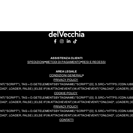
ASSISTENZA CLIENTI
SPEDIZIONI
METODI DI PAGAMENTO
RESI E RECESSI
AREA LEGALE
CONDIZIONI GENERALI
PRIVACY POLICY
EMENT("SCRIPT"), TAG = D.GETELEMENTSBYTAGNAME("SCRIPT")[0]; S.SRC="HTTPS://CDN.
AD", LOADER, FALSE);}ELSE IF(W.ATTACHEVENT){W.ATTACHEVENT("ONLOAD", LOADER);}
COOKIE POLICY
EMENT("SCRIPT"), TAG = D.GETELEMENTSBYTAGNAME("SCRIPT")[0]; S.SRC="HTTPS://CDN.
AD", LOADER, FALSE);}ELSE IF(W.ATTACHEVENT){W.ATTACHEVENT("ONLOAD", LOADER);}
PRIVACY POLICY
EMENT("SCRIPT"), TAG = D.GETELEMENTSBYTAGNAME("SCRIPT")[0]; S.SRC="HTTPS://CDN.
AD", LOADER, FALSE);}ELSE IF(W.ATTACHEVENT){W.ATTACHEVENT("ONLOAD", LOADER);}
CONTATTI