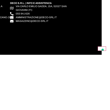
DECO S.R.L. | INFO E ASSISTENZA
A A
VIA CARLO EMILIO GADDA, 15A, 52027 SAN
GIOVANNI (FI)
055 941 626
SCANO.COM
AMMINISTRAZIONE@DECO-SRL.IT
MAGAZZINO@DECO-SRL.IT