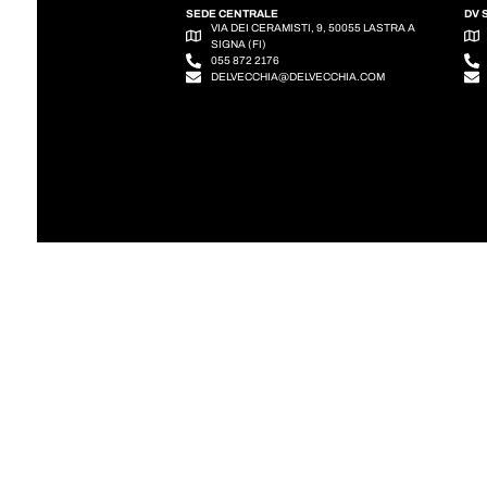
SEDE CENTRALE
DV 
VIA DEI CERAMISTI, 9, 50055 LASTRA A
SIGNA (FI)
055 872 2176
DELVECCHIA@DELVECCHIA.COM