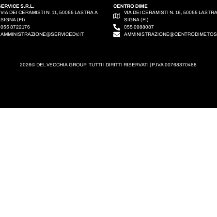
SERVICE S.R.L.
CENTRO DIME
VIA DEI CERAMISTI N. 11, 50055 LASTRA A
VIA DEI CERAMISTI N. 16, 50055 LASTR
SIGNA (FI)
SIGNA (FI)
055 8722176
055 0988087
AMMINISTRAZIONE@SERVICEDV.IT
AMMINISTRAZIONE@CENTRODIMETO
2026© DEL VECCHIA GROUP, TUTTI I DIRITTI RISERVATI | P.IVA 00768370488