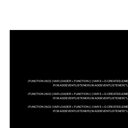
(FUNCTION (W,D) {VAR LOADER = FUNCTION () {VAR S = D.CREATEEL
IF(W.ADDEVENTLISTENER){W.ADDEVENTLISTENER("LO
(FUNCTION (W,D) {VAR LOADER = FUNCTION () {VAR S = D.CREATEEL
IF(W.ADDEVENTLISTENER){W.ADDEVENTLISTENER("LO
(FUNCTION (W,D) {VAR LOADER = FUNCTION () {VAR S = D.CREATEEL
IF(W.ADDEVENTLISTENER){W.ADDEVENTLISTENER("LO