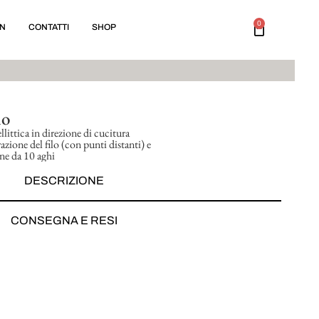
0
ON
CONTATTI
SHOP
io
ellittica in direzione di cucitura
zione del filo (con punti distanti) e
one da 10 aghi
DESCRIZIONE
CONSEGNA E RESI