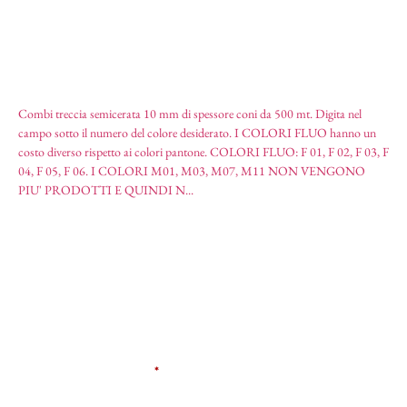
Combi treccia semicerata 10 mm di spessore coni da 500 mt. Digita nel
campo sotto il numero del colore desiderato. I COLORI FLUO hanno un
costo diverso rispetto ai colori pantone. COLORI FLUO: F 01, F 02, F 03, F
04, F 05, F 06. I COLORI M01, M03, M07, M11 NON VENGONO
Combi treccia semicerata
PIU' PRODOTTI E QUINDI N...
10,65
€