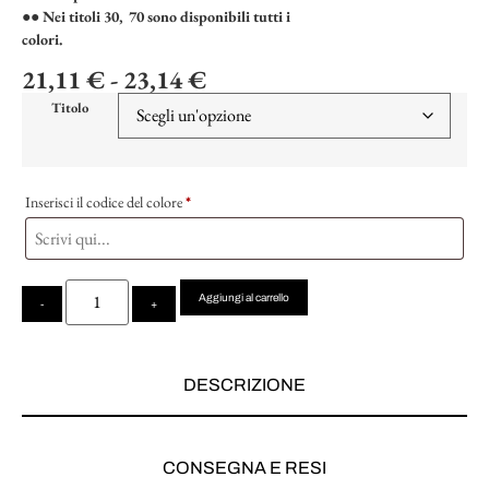
●●
Nei titoli 30, 70 sono disponibili tutti i
colori.
21,11
€
-
23,14
€
Titolo
Inserisci il codice del colore
*
Aggiungi al carrello
-
+
DESCRIZIONE
CONSEGNA E RESI