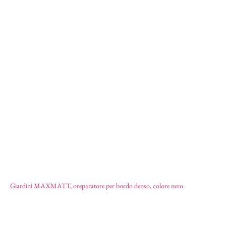
Preparatore per bordo denso
42,58
€
Giardini MAXMATT, oreparatore per bordo denso, colore nero.