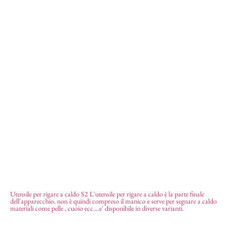
Utensile per rigare a caldo S2 L'utensile per rigare a caldo è la parte finale
dell'apparecchio, non è quindi compreso il manico e serve per segnare a caldo
Utensile per rigare a caldo S2
146,40
€
materiali come pelle , cuoio ecc....e' disponibile in diverse varianti.