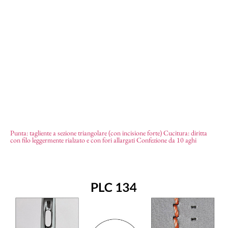
Punta: tagliente a sezione triangolare (con incisione forte) Cucitura: diritta
Aghi D 13435
4,58
€
con filo leggermente rialzato e con fori allargati Confezione da 10 aghi