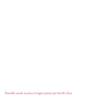
Pennello per lisse
1,71
€
Pennello setola manico in legno piatto per bordi e lisse