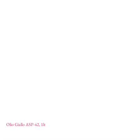
Olio Giallo ASP-42
12,57
€
Olio Giallo ASP-42, 1lt