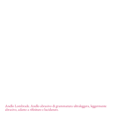
Anello Lombrade. Anello abrasivo di grammatura ultraleggera, leggermente
Anello Lombrade
abrasivo, adatto a rifiniture e lucidature.