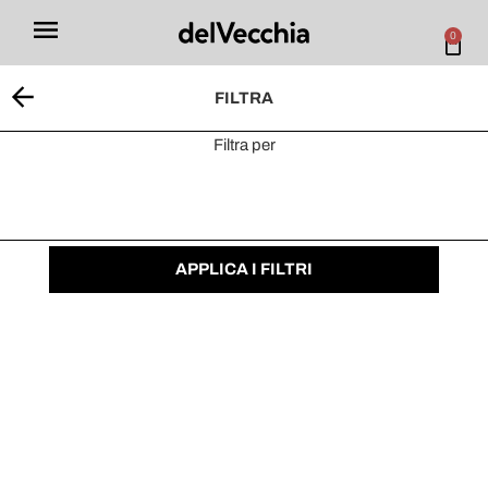
0
FILTRA
Filtra per
Colore Bordi
Prezzo ascendente
Prezzo
discendente
2
prodotti
APPLICA I FILTRI