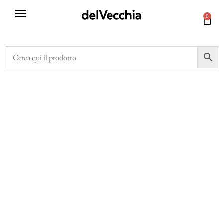
0
78
35
8
Anni di esperienza
Dipendenti
Brand